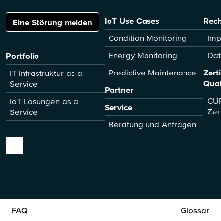
IoT Use Cases
Rech
Eine Störung melden
Condition Monitoring
Imp
Energy Monitoring
Dat
Portfolio
Predictive Maintenance
Zert
IT-Infrastruktur as-a-
Qual
Service
Partner
CUR
IoT-Lösungen as-a-
Service
Zer
Service
Beratung und Anfragen
FAQ
Glossar