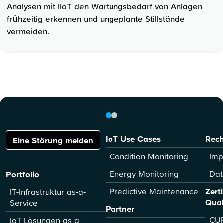
Analysen mit IIoT den Wartungsbedarf von Anlagen
frühzeitig erkennen und ungeplante Stillstände
vermeiden.
IoT Use Cases
Rech
Eine Störung melden
Condition Monitoring
Imp
Energy Monitoring
Dat
Portfolio
Predictive Maintenance
Zert
IT-Infrastruktur as-a-
Qual
Service
Partner
CUR
IoT-Lösungen as-a-