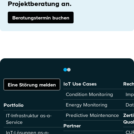
Projektberatung an.
Beratungstermin buchen
IoT Use Cases
Rech
Eine Störung melden
Condition Monitoring
Imp
Energy Monitoring
Dat
Portfolio
Predictive Maintenance
Zert
IT-Infrastruktur as-a-
Qual
Service
Partner
CUR
IoT-Lösungen as-a-