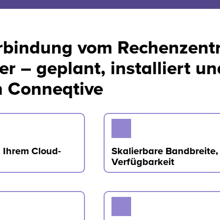
erbindung vom Rechenzen
r – geplant, installiert un
n Conneqtive
u Ihrem Cloud-
Skalierbare Bandbreite,
Verfügbarkeit