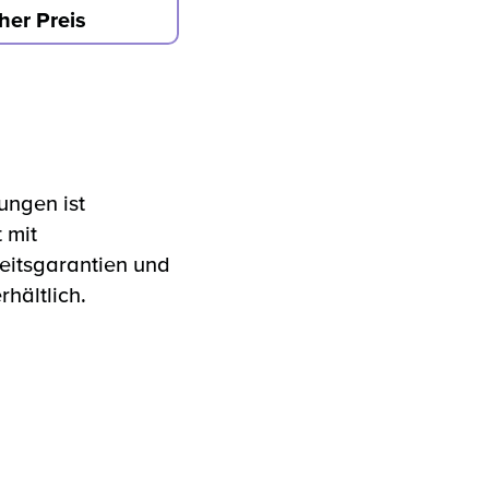
her Preis
ungen ist
 mit
eitsgarantien und
hältlich.