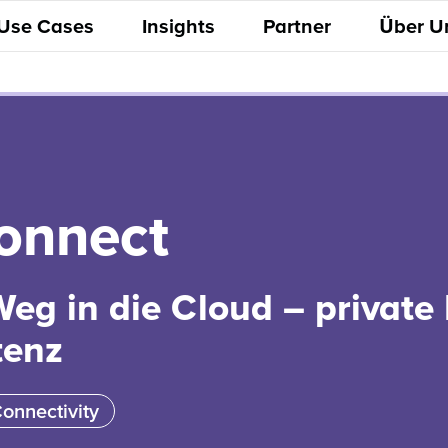
 Use Cases
Insights
Partner
Über U
onnect
Weg in die Cloud – private 
tenz
onnectivity