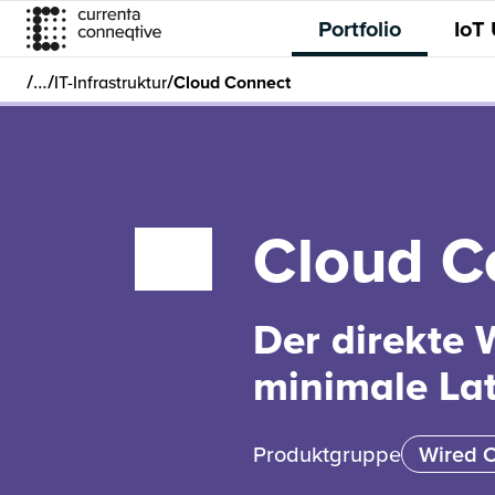
Portfolio
IoT
/
/
/
…
IT-Infrastruktur
Cloud Connect
Cloud C
Der direkte 
minimale La
Produktgruppe
Wired C