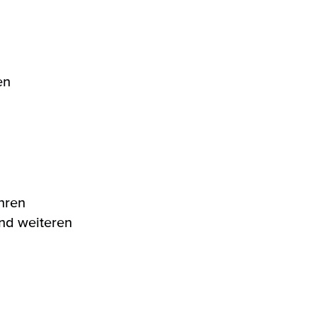
en
hren
nd weiteren