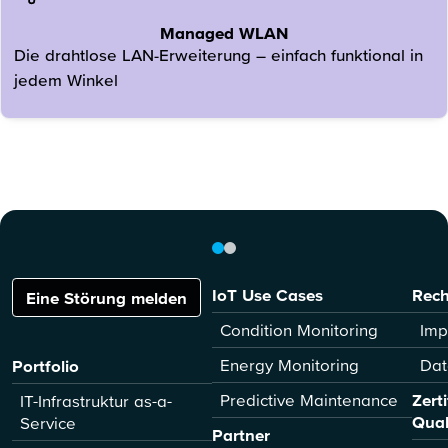
Managed WLAN
Die drahtlose LAN-Erweiterung – einfach funktional in
jedem Winkel
IoT Use Cases
Rech
Eine Störung melden
Condition Monitoring
Imp
Energy Monitoring
Dat
Portfolio
Predictive Maintenance
Zert
IT-Infrastruktur as-a-
Qual
Service
Partner