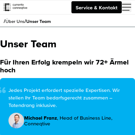
Service & Kontakt
/
/
Über Uns
Unser Team
Unser Team
Für Ihren Erfolg krempeln wir 72+ Ärmel
hoch
Jedes Projekt erfordert spezielle Expertisen. Wir
stellen Ihr Team bedarfsgerecht zusammen –
Tatendrang inklusive.
Michael Franz
,
Head of Business Line
,
Conneqtive