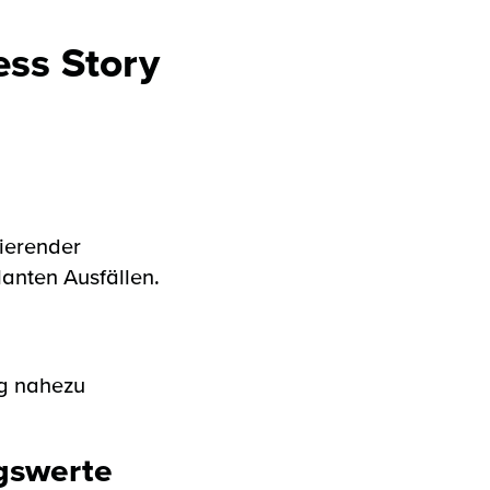
ss Story
tierender
anten Ausfällen.
ng nahezu
gswerte