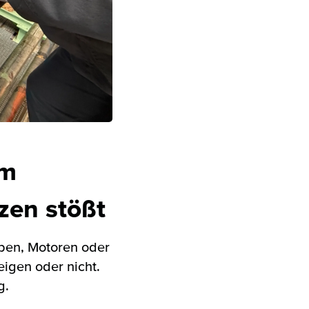
um
zen stößt
mpen, Motoren oder
igen oder nicht.
g.