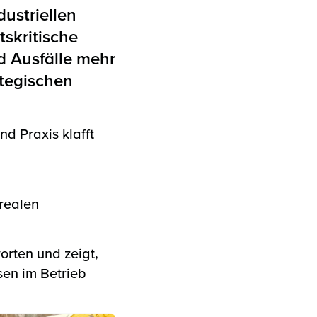
ustriellen
tskritische
d Ausfälle mehr
ategischen
d Praxis klafft
 realen
rten und zeigt,
sen im Betrieb