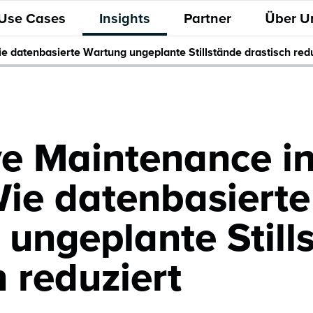
 Use Cases
Insights
Partner
Über U
ie datenbasierte Wartung ungeplante Stillstände drastisch red
ve Maintenance in
Wie datenbasierte
ungeplante Still
h reduziert