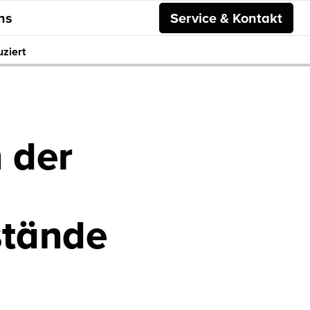
ns
Service & Kontakt
uziert
 der
stände