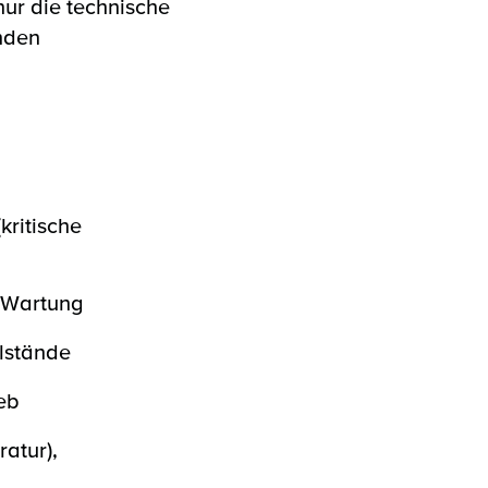
nur die technische
nden
kritische
e Wartung
llstände
ieb
atur),