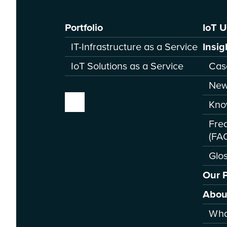
Portfolio
IoT 
IT-Infrastructure as a Service
Insig
IoT Solutions as a Service
Cas
New
Kno
Fre
(FA
Glo
Our 
Abou
Wha