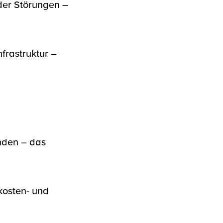
der Störungen –
frastruktur –
nden – das
 kosten- und