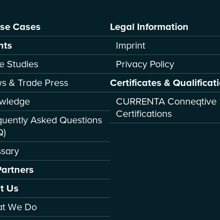
Use Cases
Legal Information
hts
Imprint
e Studies
Privacy Policy
s & Trade Press
Certificates & Qualificat
wledge
CURRENTA Conneqtive
Certifications
quently Asked Questions
Q)
ssary
Partners
t Us
t We Do