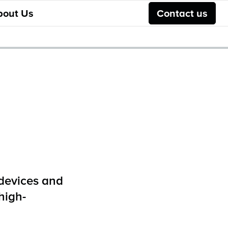
bout Us
Contact us
 devices and
high-