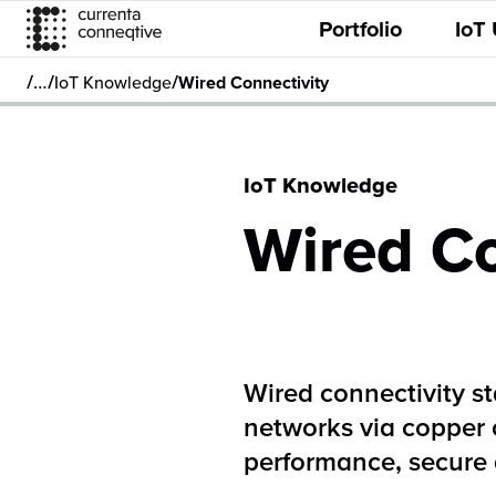
Portfolio
IoT
/
/
/
…
IoT Knowledge
Wired Connectivity
IoT Knowledge
Wired Co
Wired connectivity st
networks via copper or
performance, secure 